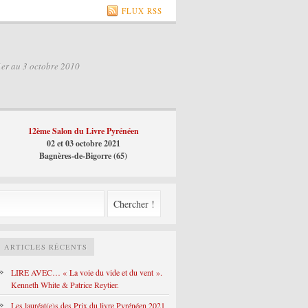
FLUX RSS
1er au 3 octobre 2010
12ème Salon du Livre Pyrénéen
02 et 03 octobre 2021
Bagnères-de-Bigorre (65)
ARTICLES RÉCENTS
LIRE AVEC… « La voie du vide et du vent ».
Kenneth White & Patrice Reytier.
Les lauréat(e)s des Prix du livre Pyrénéen 2021